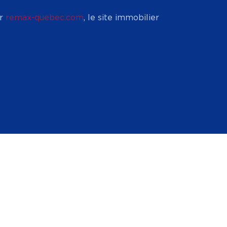
ur
remax-quebec.com
, le site immobilier