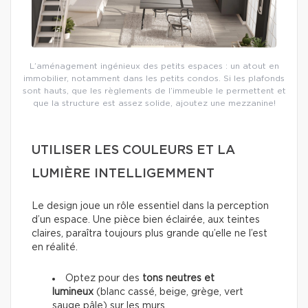
L’aménagement ingénieux des petits espaces : un atout en
immobilier, notamment dans les petits condos. Si les plafonds
sont hauts, que les règlements de l’immeuble le permettent et
que la structure est assez solide, ajoutez une mezzanine!
UTILISER LES COULEURS ET LA
LUMIÈRE INTELLIGEMMENT
Le design joue un rôle essentiel dans la perception
d’un espace. Une pièce bien éclairée, aux teintes
claires, paraîtra toujours plus grande qu’elle ne l’est
en réalité.
Optez pour des
tons neutres et
lumineux
(blanc cassé, beige, grège, vert
sauge pâle) sur les murs.