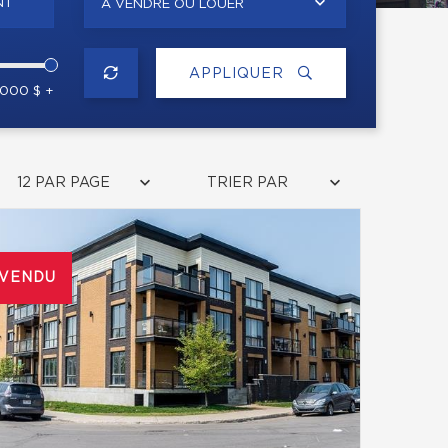
NT
À VENDRE OU LOUER
APPLIQUER
 000 $ +
12 PAR PAGE
TRIER PAR
VENDU