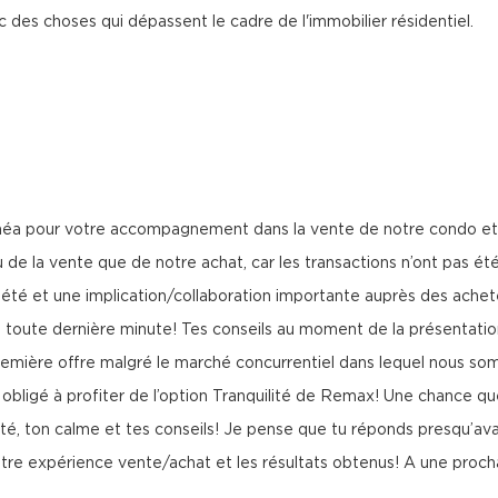
des choses qui dépassent le cadre de l'immobilier résidentiel.
anthéa pour votre accompagnement dans la vente de notre condo et
 de la vente que de notre achat, car les transactions n’ont pas é
iété et une implication/collaboration importante auprès des achete
la toute dernière minute! Tes conseils au moment de la présentati
remière offre malgré le marché concurrentiel dans lequel nous s
bligé à profiter de l’option Tranquilité de Remax! Une chance qu
ité, ton calme et tes conseils! Je pense que tu réponds presqu’av
notre expérience vente/achat et les résultats obtenus! A une procha