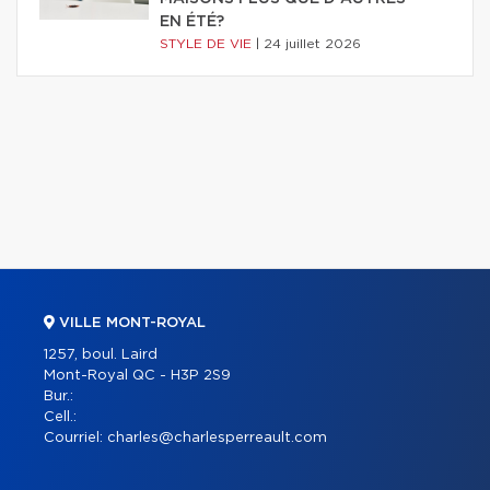
EN ÉTÉ?
STYLE DE VIE
|
24 juillet 2026
VILLE MONT-ROYAL
1257, boul. Laird
Mont-Royal QC - H3P 2S9
Bur.:
Cell.:
Courriel:
charles@charlesperreault.com