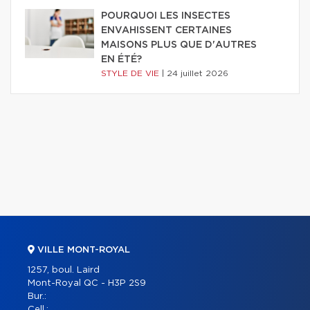
POURQUOI LES INSECTES
ENVAHISSENT CERTAINES
MAISONS PLUS QUE D'AUTRES
EN ÉTÉ?
STYLE DE VIE
|
24 juillet 2026
VILLE MONT-ROYAL
1257, boul. Laird
Mont-Royal QC - H3P 2S9
Bur.:
Cell.: